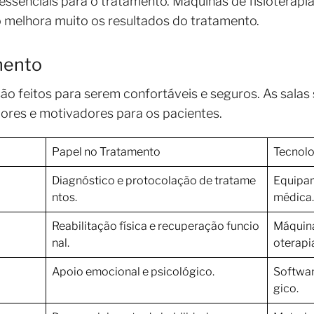
essenciais para o tratamento. Máquinas de fisioterap
o melhora muito os resultados do tratamento.
mento
o feitos para serem confortáveis e seguros. As salas
ores e motivadores para os pacientes.
Papel no Tratamento
Tecnolo
Diagnóstico e protocolação de tratame
Equipa
ntos.
médica.
Reabilitação física e recuperação funcio
Máquina
nal.
oterapi
Apoio emocional e psicológico.
Softwa
gico.