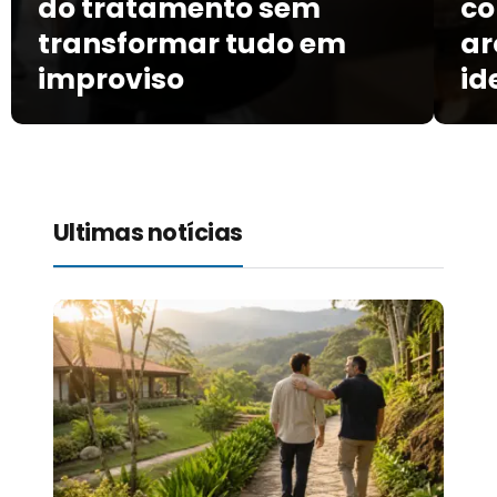
do tratamento sem
co
transformar tudo em
ar
improviso
id
Ultimas notícias