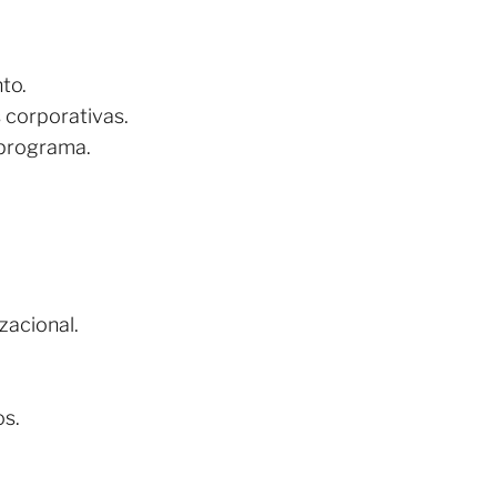
to.
corporativas.
 programa.
zacional.
os.