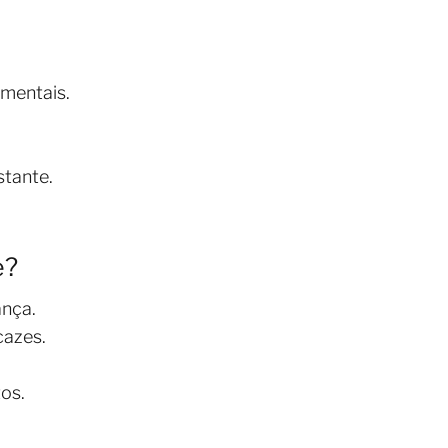
mentais.
stante.
e?
ança.
cazes.
os.