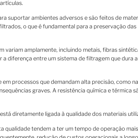
artículas.
para suportar ambientes adversos e são feitos de mate
filtrados, o que é fundamental para a preservação da
gem variam amplamente, incluindo metais, fibras sintét
ar a diferença entre um sistema de filtragem que dura 
nte em processos que demandam alta precisão, como 
equências graves. A resistência química e térmica sã
ro está diretamente ligada à qualidade dos materiais ut
alta qualidade tendem a ter um tempo de operação mai
equentemente, redução de custos operacionais a longo