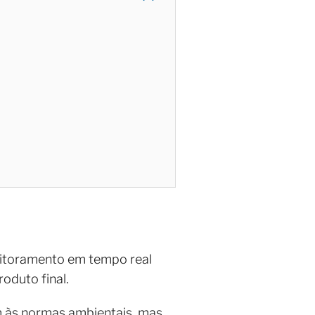
nitoramento em tempo real
oduto final.
m às normas ambientais, mas