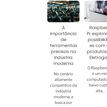
A
Raspber
importância
Pi: explor
de
possibili
ferramentas
es com 
precisas na
produtos
indústria
Eletrog
moderna
O Raspberr
é um min
No cenário
computado
altamente
baixo cust
competitivo da
alta…
indústria
moderna, a
busca por