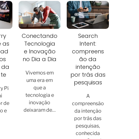
ry
Conectando
Search
e as
Tecnologia
Intent:
dad
e Inovação
compreens
os
no Dia a Dia
ão da
 da
intenção
Vivemos em
ate
por trás das
uma era em
pesquisas
que a
y Pi
tecnologia e
i
A
inovação
r de
compreensão
deixaram de…
o e
da intenção
por trás das
pesquisas,
conhecida