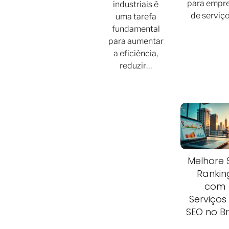
para empr
industriais é
de serviç
uma tarefa
fundamental
para aumentar
a eficiência,
reduzir…
Melhore 
Rankin
com
Serviços
SEO no Br