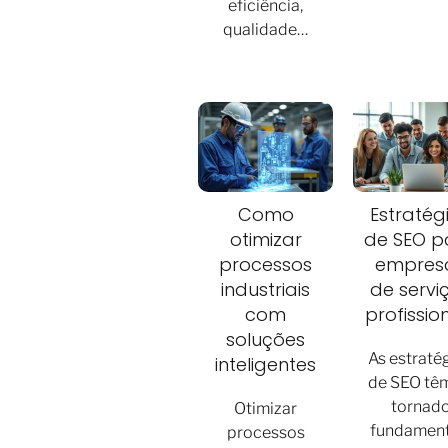
eficiência,
qualidade…
Como
Estratég
otimizar
de SEO p
processos
empres
industriais
de servi
com
profissio
soluções
As estraté
inteligentes
de SEO tê
tornad
Otimizar
fundament
processos