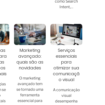
como Search
Intent,…
ias
Marketing
Serviços
ara
avançado:
essenciais
as
quais são as
para
ços
novidades
otimizar sua
nais
comunicaçã
O marketing
o visual
avançado tem
gias
se tornado uma
m se
A comunicação
ferramenta
o
visual
essencial para
ais
desempenha