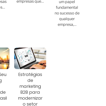
empresas que…
esas
um papel
os…
fundamental
no sucesso de
qualquer
empresa,…
Seu
Estratégias
g
de
marketing
 de
B2B para
asil
modernizar
o setor