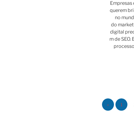
Empresas 
querem bri
no mun
do market
digital pre
m de SEO. 
process
«
1