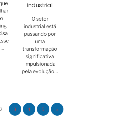
que
industrial
lhar
do
O setor
ing
industrial está
cisa
passando por
Esse
uma
o…
transformação
significativa
impulsionada
pela evolução…
2
3
4
5
»